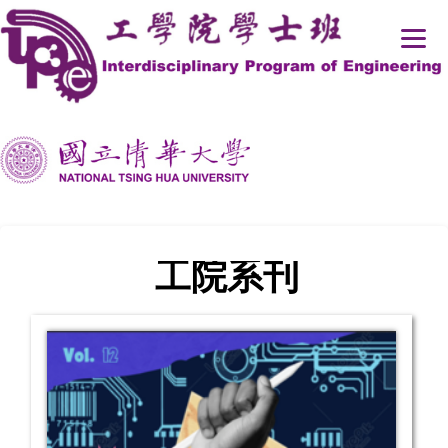
跳
到
主
要
內
容
區
工院系刊